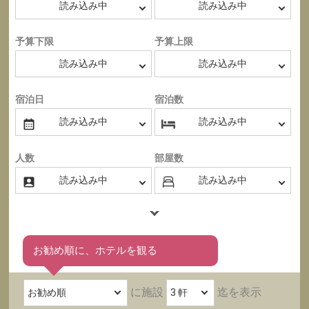
予算下限
予算上限
宿泊日
宿泊数
人数
部屋数
お勧め順に、ホテルを観る
に施設
迄を表示