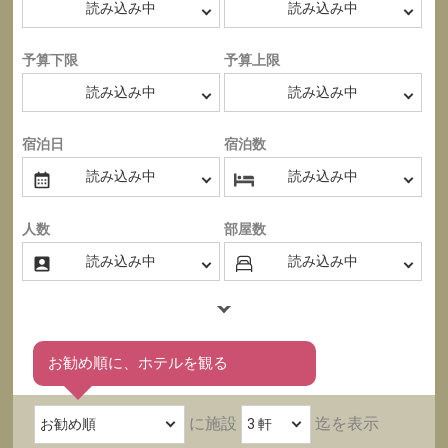
予算下限
予算上限
宿泊日
宿泊数
人数
部屋数
お勧め順に、ホテルを観る
に施設
迄を表示