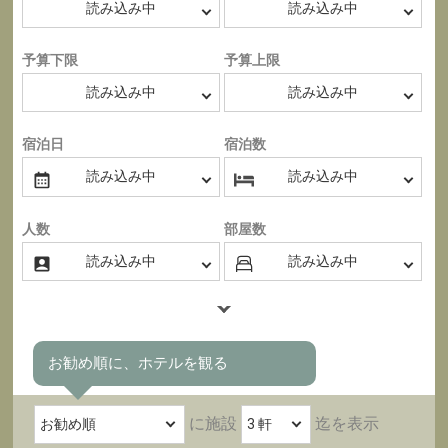
予算下限
予算上限
宿泊日
宿泊数
人数
部屋数
お勧め順に、ホテルを観る
に施設
迄を表示