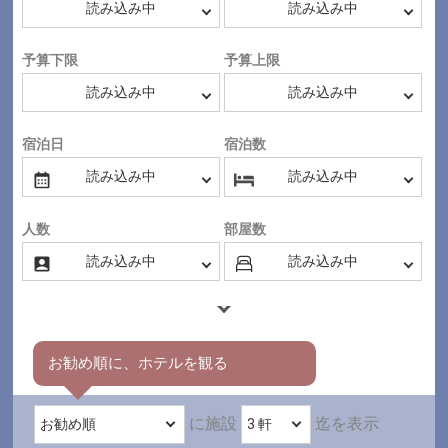
予算下限
予算上限
宿泊日
宿泊数
人数
部屋数
お勧め順に、ホテルを観る
に施設
迄を表示