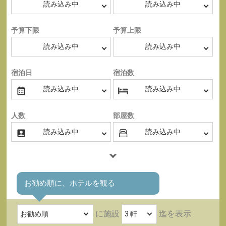
予算下限
予算上限
宿泊日
宿泊数
人数
部屋数
お勧め順に、ホテルを観る
に施設
迄を表示