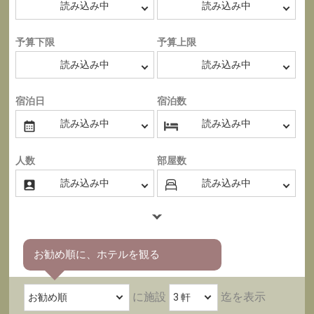
予算下限
予算上限
宿泊日
宿泊数
人数
部屋数
お勧め順に、ホテルを観る
に施設
迄を表示