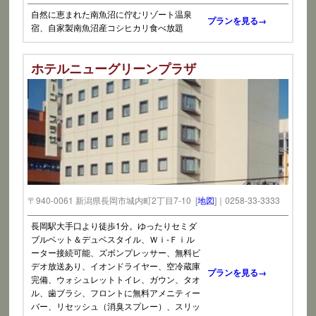
自然に恵まれた南魚沼に佇むリゾート温泉
プランを見る→
宿、自家製南魚沼産コシヒカリ食べ放題
ホテルニューグリーンプラザ
〒940-0061 新潟県長岡市城内町2丁目7-10 [
地図
]｜0258-33-3333
長岡駅大手口より徒歩1分。ゆったりセミダ
ブルベット＆デュベスタイル、Ｗｉ-Ｆｉル
ーター接続可能、ズボンプレッサー、無料ビ
デオ放送あり、イオンドライヤー、空冷蔵庫
プランを見る→
完備、ウォシュレットトイレ、ガウン、タオ
ル、歯ブラシ、フロントに無料アメニティー
バー、リセッシュ（消臭スプレー）、スリッ