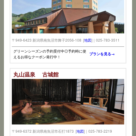
〒949-6423 新潟県南魚沼市舞子2056-108 [
地図
]｜025-783-3511
グリーンシーズンの予約受付中◎予約時に使
プランを見る→
えるお得なクーポン発行中！
丸山温泉 古城館
〒949-6372 新潟県南魚沼市石打1873 [
地図
]｜025-783-2219