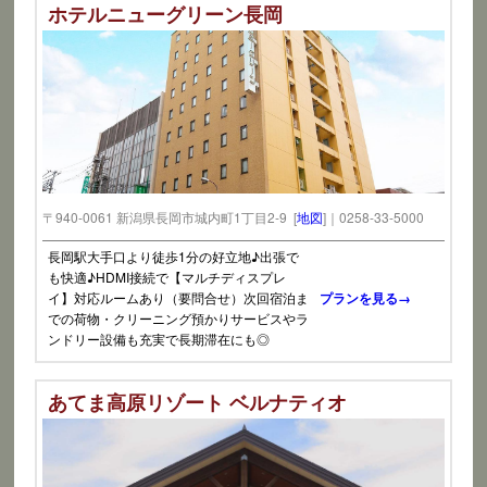
ホテルニューグリーン長岡
〒940-0061 新潟県長岡市城内町1丁目2-9 [
地図
]｜0258-33-5000
長岡駅大手口より徒歩1分の好立地♪出張で
も快適♪HDMI接続で【マルチディスプレ
イ】対応ルームあり（要問合せ）次回宿泊ま
プランを見る→
での荷物・クリーニング預かりサービスやラ
ンドリー設備も充実で長期滞在にも◎
あてま高原リゾート ベルナティオ