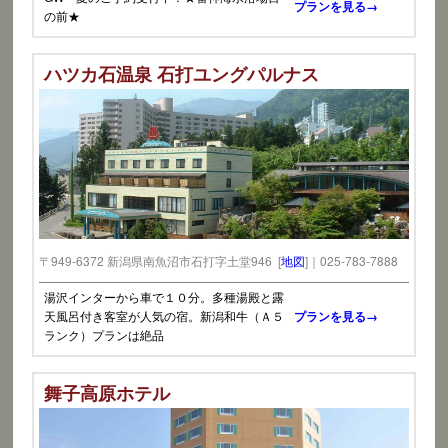
プランを見る→
の前★
ハツカ石温泉 石打ユングパルナス
〒949-6372 新潟県南魚沼市石打字土堂946 [
地図
]｜025-783-7888
湯沢インターから車で１０分。多種湯殿と露
天風呂付き客室が人気の宿。新潟和牛（Ａ５
プランを見る→
ランク）プランは絶品
舞子高原ホテル