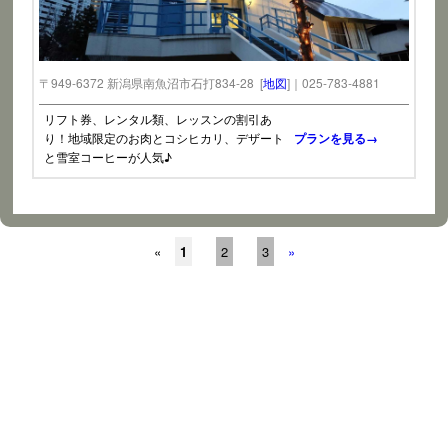
〒949-6372 新潟県南魚沼市石打834-28 [
地図
]｜025-783-4881
リフト券、レンタル類、レッスンの割引あ
り！地域限定のお肉とコシヒカリ、デザート
プランを見る→
と雪室コーヒーが人気♪
«
1
2
3
»