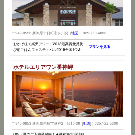
〒949-8556 新潟県十日町市珠川癸 [
地図
]｜025-758-4888
おかげ様で楽天アワード2018最高賞受賞及
プランを見る→
び朝ごはんフェスティバル2019全国1位♪
ホテルエリアワン番神岬
〒945-0853 新潟県柏崎市番神2丁目10-39 [
地図
]｜0257-22-5300
GW・夏のご予約受付中！★番神海水浴場目