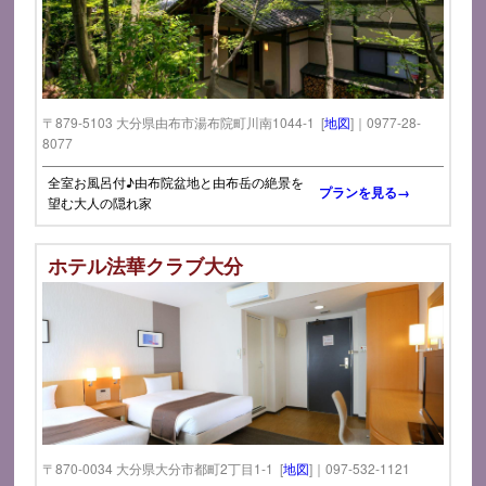
〒879-5103 大分県由布市湯布院町川南1044-1 [
地図
]｜0977-28-
8077
全室お風呂付♪由布院盆地と由布岳の絶景を
プランを見る→
望む大人の隠れ家
ホテル法華クラブ大分
〒870-0034 大分県大分市都町2丁目1-1 [
地図
]｜097-532-1121