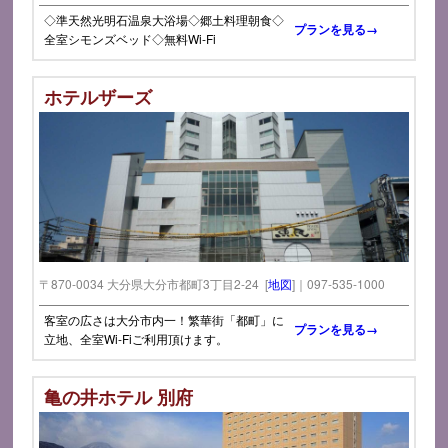
◇準天然光明石温泉大浴場◇郷土料理朝食◇
プランを見る→
全室シモンズベッド◇無料Wi-Fi
ホテルザーズ
〒870-0034 大分県大分市都町3丁目2-24 [
地図
]｜097-535-1000
客室の広さは大分市内一！繁華街「都町」に
プランを見る→
立地、全室Wi-Fiご利用頂けます。
亀の井ホテル 別府