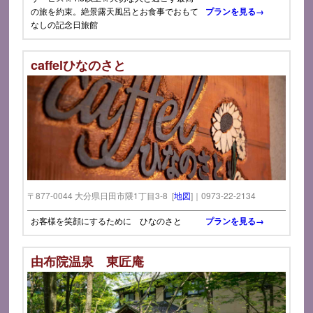
の旅を約束。絶景露天風呂とお食事でおもて
プランを見る→
なしの記念日旅館
caffelひなのさと
〒877-0044 大分県日田市隈1丁目3-8 [
地図
]｜0973-22-2134
お客様を笑顔にするために ひなのさと
プランを見る→
由布院温泉 東匠庵