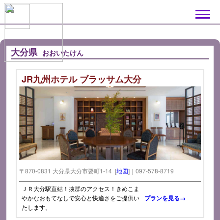
大分県
おおいたけん
JR九州ホテル ブラッサム大分
〒870-0831 大分県大分市要町1-14 [
地図
]｜097-578-8719
ＪＲ大分駅直結！抜群のアクセス！きめこま
やかなおもてなしで安心と快適さをご提供い
プランを見る→
たします。