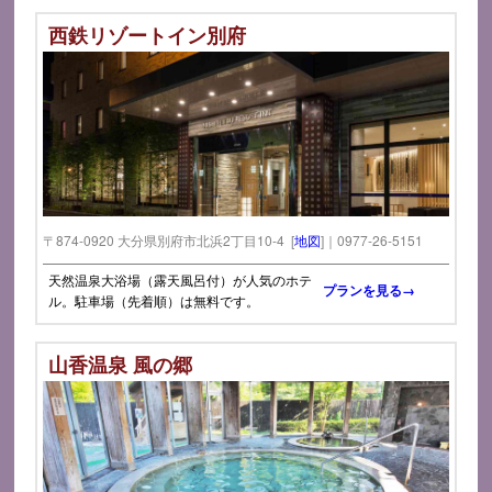
西鉄リゾートイン別府
〒874-0920 大分県別府市北浜2丁目10-4 [
地図
]｜0977-26-5151
天然温泉大浴場（露天風呂付）が人気のホテ
プランを見る→
ル。駐車場（先着順）は無料です。
山香温泉 風の郷