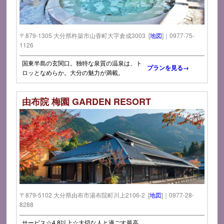
〒879-1305 大分県杵築市山香町大字倉成3003 [
地図
]｜0977-75-
1126
国東半島の玄関口。独特な泉質の温泉は、ト
プランを見る→
ロッとなめらか。大分の魅力が満載。
由布院 梅園 GARDEN RESORT
〒879-5102 大分県由布市湯布院町川上2106-2 [
地図
]｜0977-28-
8288
サービス☆4.8以上☆大切な人と過ごす最高