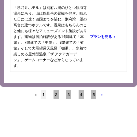
「杉乃井ホテル」は別府八湯のひとつ観海寺
温泉にあり、山は鶴見岳の景観を仰ぎ、晴れ
た日には遠く四国までを望む、別府湾一望の
高台に建つホテルです。温泉はもちろんのこ
と他にも様々なアミューズメント施設があり
ます。建物は宿泊施設がある14階建て「本
プランを見る→
館」、7階建ての「中館」、8階建ての「虹
館」そして大展望露天風呂「棚湯」、水着で
楽しめる屋外型温泉「ザ アクアガーデ
ン」、ゲームコーナーなどからなっていま
す。
«
1
2
3
4
5
»