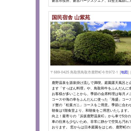
倉吉市役所、倉吉パークスクエア、白壁土蔵群に
国民宿舎 山紫苑
〒689-0425 鳥取県鳥取市鹿野町今市972-1 [
地図
]
鹿野温泉を源泉掛け流しで満喫。庭園露天風呂と山
ます「すっぽん料理」や、鳥取和牛をふんだんに
お客様が多いことから、季節の会席料理は毎月メ
コースや海の幸をふんだんに使った「海盛」コー
ド蟹の「松葉ガニ」コースをご用意。季節に合わ
朝食は1階食堂より、和朝食をご用意いたします。 
向上！最寄りの「浜坂鹿野温泉IC」から車で5分
車の往来も少ないため、非常に静かで空気も汚れ
おります。 窓からは日本庭園をはじめ、鹿野町の