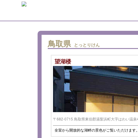
鳥取県
とっとりけん
望湖楼
〒682-0715 鳥取県東伯郡湯梨浜町大字はわい温泉4-
全室から開放的な湖畔の景色がご覧いただけます