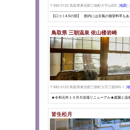
〒682-0122 鳥取県東伯郡三朝町大字山田5 [
地図
]
【口コミ4.5の宿】 館内には京風の個室料亭も
鳥取県 三朝温泉 依山楼岩崎
〒682-0123 鳥取県東伯郡三朝町大字三朝365-1 [
★令和元年１０月大浴場リニューアル★庭園と温
皆生松月