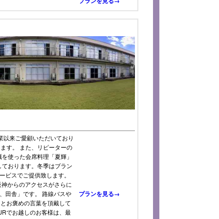
プランを見る→
業以来ご愛顧いただいており
ます。 また、リピーターの
蠣を使った会席料理「夏輝」
しております。冬季はブラン
サービスでご提供致します。
京阪神からのアクセスがさらに
、田舎」です。 路線バスや
プランを見る→
」とお褒めの言葉を頂戴して
JRでお越しのお客様は、最