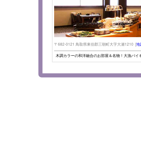
〒682-0121 鳥取県東伯郡三朝町大字大瀬1210 [
地
木調カラーの和洋融合のお部屋＆名物！大漁バイ