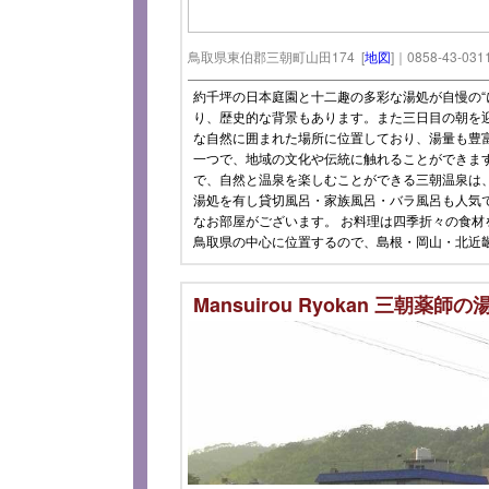
鳥取県東伯郡三朝町山田174 [
地図
]｜0858-43-031
約千坪の日本庭園と十二趣の多彩な湯処が自慢の“
り、歴史的な背景もあります。また三日目の朝を
な自然に囲まれた場所に位置しており、湯量も豊
一つで、地域の文化や伝統に触れることができま
で、自然と温泉を楽しむことができる三朝温泉は
湯処を有し貸切風呂・家族風呂・バラ風呂も人気
なお部屋がございます。 お料理は四季折々の食材
鳥取県の中心に位置するので、島根・岡山・北近
Mansuirou Ryokan 三朝薬師