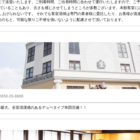
にて送迎いたします。ご到着時間、ご出発時間に合わせて運行いたしますので、ご
していることもあり、古さを感じさせてしまうところが多数ございます。本館客室に
し上げられないです。 それでも客室清掃は専門の業者様に委託したり、お客様が直
力のもと、可能な限りご不便を強いないように配慮させて頂いております。
0858-26-8888
部最大。全室清潔感のあるデュベタイプ布団完備！！