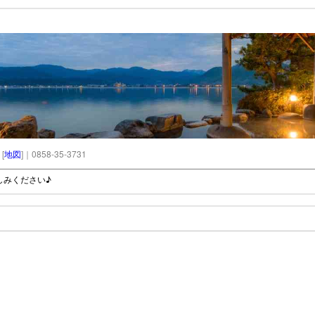
[
地図
]｜0858-35-3731
しみください♪