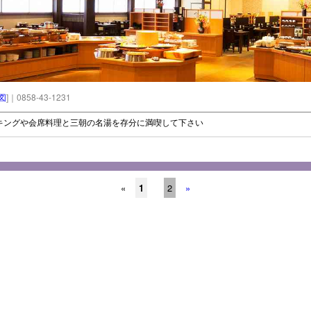
図
]｜0858-43-1231
キングや会席料理と三朝の名湯を存分に満喫して下さい
«
1
2
»