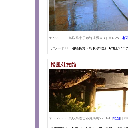
〒683-0001 鳥取県米子市皆生温泉3丁目4-25 [
地
アワード11年連続受賞（鳥取県1位）★地上27
松風荘旅館
〒682-0863 鳥取県倉吉市瀬崎町2751-1 [
地図
]｜08