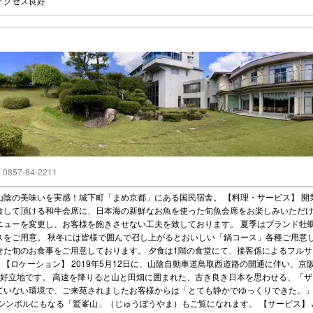
アクセス良好
｜0857-84-2211
陰の美味いを実感！城下町「まめ京都」にある国民宿舎。 【料理・サービス】 開
食して頂ける和牛会席に、日本海の新鮮なお魚を使った旬魚会席をお楽しみいただけ
ニューを変更し、お客様を飽きさせない工夫を致しております。 夏季はブランド牡
スをご用意。 秋冬には皆様で囲んで召し上がるとおいしい「鍋コース」各種ご用意
せた旬のお食事をご用意しております。 夕食は1階の食堂にて、接客係によるフル
【ロケーション】 2019年5月12日に、山陰自動車道鳥取西道路の開通に伴い、
の好立地です。 高速を降りると山と田畑に囲まれた、古き良き日本を思わせる、「ザ
ていない環境で、ご来苑されましたお客様からは「とても静かでゆっくりできた。
シンボルにもなる「鷲峯山」（じゅうぼうやま）もご覧になれます。 【サービス】 