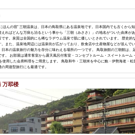
1
にほんの宿” 三朝温泉は、日本の鳥取県にある温泉地です。日本国内でも古くから
迎えればどんな万病も治るという事から「三朝（みささ）」の地名がついた由来があ
富です。泉質は全国的にも稀なラヂウム温泉で肌に優しいとされています。 歴史的
す。また、温泉地周辺には温泉街が広がっており、飲食店や土産物屋などが並んでい
、日本の温泉旅行の魅力を存分に味わえる場所の一つです。 鳥取旅館の三朝館は、
です。 お部屋は通常客室から露天風呂付客室・コンセプトルーム・スイートルーム
を使用した会席料理をご用意します。 鳥取和牛・三朝米を中心に鮑・伊勢海老・松
畿の周遊型旅行にも最適です。
の湯 万翆楼