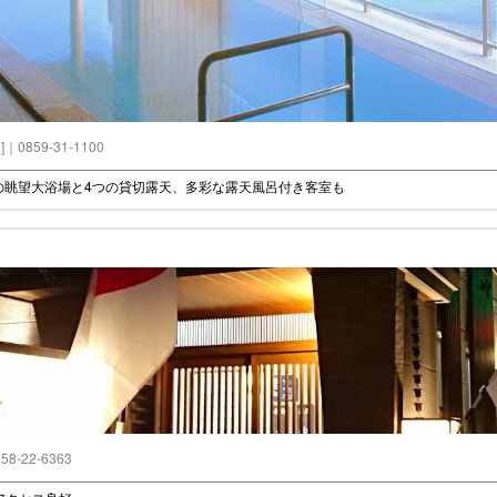
図
]｜0859-31-1100
ｍの眺望大浴場と4つの貸切露天、多彩な露天風呂付き客室も
58-22-6363