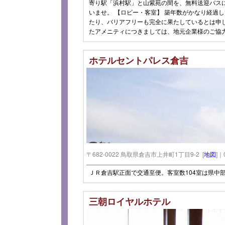
寄り駅「浜村駅」と山紫苑の間を、無料送迎バス
いませ。 【ロビー・客室】 築年数がかなり経過
たり、バリアフリーも完全に果たしているとは申
たアメニティにつきましては、地元企業様のご協
ホテルセントパレス倉吉
〒682-0022 鳥取県倉吉市上井町1丁目9-2 [
地図
]｜
ＪＲ倉吉駅正面で交通至便。客室数104室は県中
三朝ロイヤルホテル