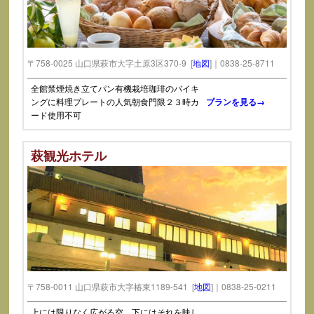
〒758-0025 山口県萩市大字土原3区370-9 [
地図
]｜0838-25-8711
全館禁煙焼き立てパン有機栽培珈琲のバイキ
ングに料理プレートの人気朝食門限２３時カ
プランを見る→
ード使用不可
萩観光ホテル
〒758-0011 山口県萩市大字椿東1189-541 [
地図
]｜0838-25-0211
上には限りなく広がる空、下にはそれを映し