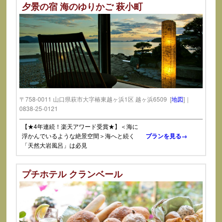
夕景の宿 海のゆりかご 萩小町
〒758-0011 山口県萩市大字椿東越ヶ浜1区 越ヶ浜6509 [
地図
]｜
0838-25-0121
【★4年連続！楽天アワード受賞★】＜海に
浮かんでいるような絶景空間＞海へと続く
プランを見る→
「天然大岩風呂」は必見
プチホテル クランベール