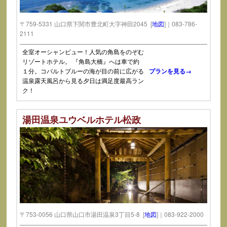
〒759-5331 山口県下関市豊北町大字神田2045 [
地図
]｜083-786-
2111
全室オーシャンビュー！人気の角島をのぞむ
リゾートホテル。 『角島大橋』へは車で約
１分。コバルトブルーの海が目の前に広がる
プランを見る→
温泉露天風呂から見る夕日は満足度最高ラン
ク！
湯田温泉ユウベルホテル松政
〒753-0056 山口県山口市湯田温泉3丁目5-8 [
地図
]｜083-922-2000