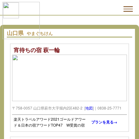
山口県
やまぐちけん
宵待ちの宿 萩一輪
〒758-0057 山口県萩市大字堀内2区482-2 [
地図
]｜0838-25-7771
楽天トラベルアワード2021ゴールドアワー
プランを見る→
ド＆日本の宿アワードTOP47 W受賞の宿