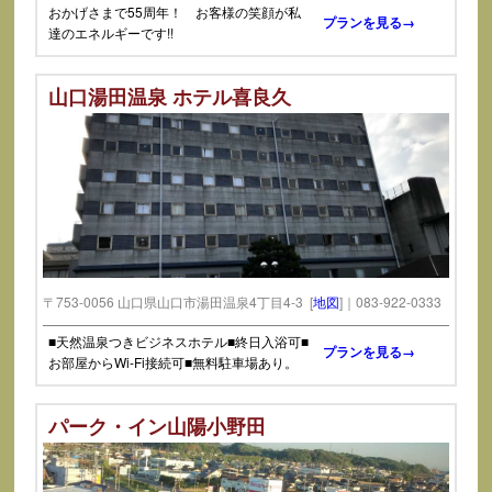
おかげさまで55周年！ お客様の笑顔が私
プランを見る→
達のエネルギーです!!
山口湯田温泉 ホテル喜良久
〒753-0056 山口県山口市湯田温泉4丁目4-3 [
地図
]｜083-922-0333
■天然温泉つきビジネスホテル■終日入浴可■
プランを見る→
お部屋からWi-Fi接続可■無料駐車場あり。
パーク・イン山陽小野田