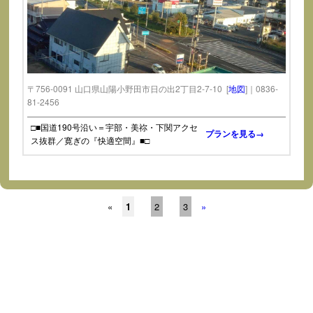
〒756-0091 山口県山陽小野田市日の出2丁目2-7-10 [
地図
]｜0836-
81-2456
□■国道190号沿い＝宇部・美祢・下関アクセ
プランを見る→
ス抜群／寛ぎの『快適空間』■□
«
1
2
3
»