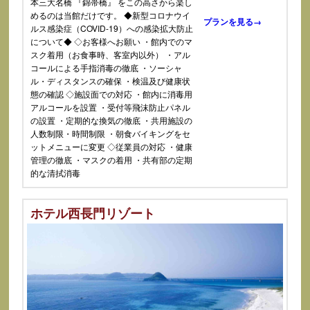
本三大名橋 『錦帯橋』 をこの高さから楽し
めるのは当館だけです。 ◆新型コロナウイ
プランを見る→
ルス感染症（COVID-19）への感染拡大防止
について◆ ◇お客様へお願い ・館内でのマ
スク着用（お食事時、客室内以外） ・アル
コールによる手指消毒の徹底 ・ソーシャ
ル・ディスタンスの確保 ・検温及び健康状
態の確認 ◇施設面での対応 ・館内に消毒用
アルコールを設置 ・受付等飛沫防止パネル
の設置 ・定期的な換気の徹底 ・共用施設の
人数制限・時間制限 ・朝食バイキングをセ
ットメニューに変更 ◇従業員の対応 ・健康
管理の徹底 ・マスクの着用 ・共有部の定期
的な清拭消毒
ホテル西長門リゾート