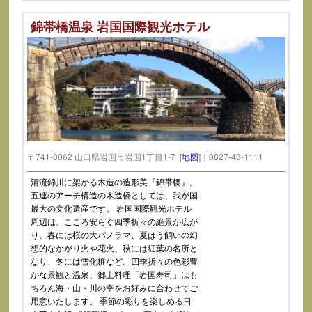
錦帯橋温泉 岩国国際観光ホテル
〒741-0062 山口県岩国市岩国1丁目1-7 [
地図
]｜0827-43-1111
清流錦川に架かる木造の造形美『錦帯橋』。
五連のアーチ構造の木造橋としては、我が国
最大の文化遺産です。 岩国国際観光ホテル
周辺は、こころ安らぐ四季折々の絶景が広が
り、春には桜の大パノラマ、夏はう飼いの幻
想的なかがり火や花火、秋には紅葉の名所と
なり、冬には雪化粧など。四季折々の色彩豊
かな景観と温泉、郷土料理「岩国寿司」はも
ちろん海・山・川の幸をお好みに合わせてご
用意いたします。 季節の彩りを楽しめる日