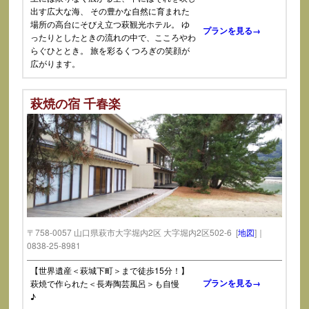
出す広大な海、 その豊かな自然に育まれた
場所の高台にそびえ立つ萩観光ホテル。 ゆ
プランを見る→
ったりとしたときの流れの中で、こころやわ
らぐひととき。 旅を彩るくつろぎの笑顔が
広がります。
萩焼の宿 千春楽
〒758-0057 山口県萩市大字堀内2区 大字堀内2区502-6 [
地図
]｜
0838-25-8981
【世界遺産＜萩城下町＞まで徒歩15分！】
プランを見る→
萩焼で作られた＜長寿陶芸風呂＞も自慢
♪