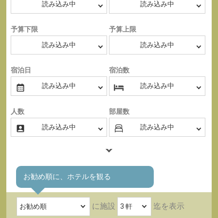
予算下限
予算上限
宿泊日
宿泊数
人数
部屋数
お勧め順に、ホテルを観る
に施設
迄を表示