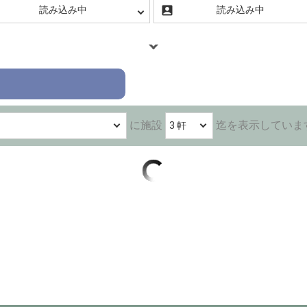
に施設
迄を表示
していま