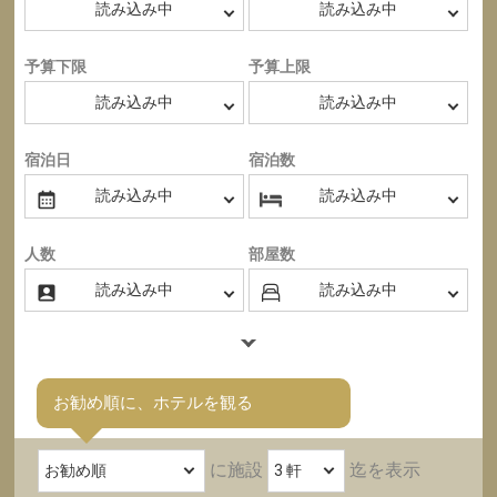
予算下限
予算上限
宿泊日
宿泊数
人数
部屋数
お勧め順に、ホテルを観る
に施設
迄を表示