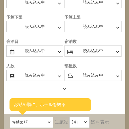
予算下限
予算上限
宿泊日
宿泊数
人数
部屋数
お勧め順に、ホテルを観る
に施設
迄を表示