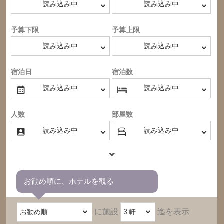
予算下限
予算上限
宿泊日
宿泊数
人数
部屋数
お勧め順に、ホテルを観る
に施設
迄を表示