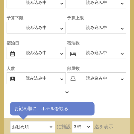
予算下限
予算上限
宿泊日
宿泊数
人数
部屋数
お勧め順に、ホテルを観る
に施設
迄を表示