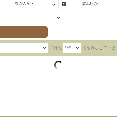
に施設
迄を表示
していま