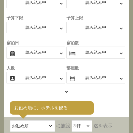
予算下限
予算上限
宿泊日
宿泊数
人数
部屋数
お勧め順に、ホテルを観る
に施設
迄を表示