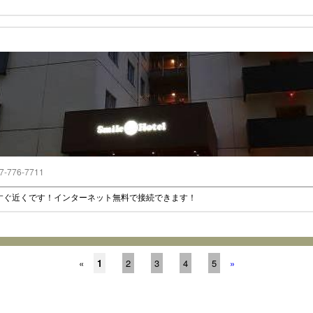
7-776-7711
すぐ近くです！インターネット無料で接続できます！
«
1
2
3
4
5
»