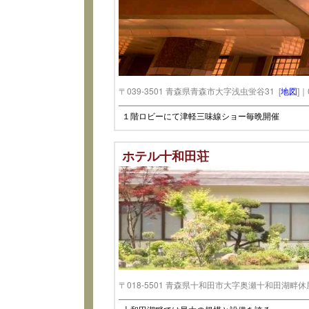
〒039-3501 青森県青森市大字浅虫蛍谷31 [
地図
]｜
１階ロビーにて津軽三味線ショー毎晩開催
ホテル十和田荘
〒018-5501 青森県十和田市大字奥瀬十和田湖畔休屋3