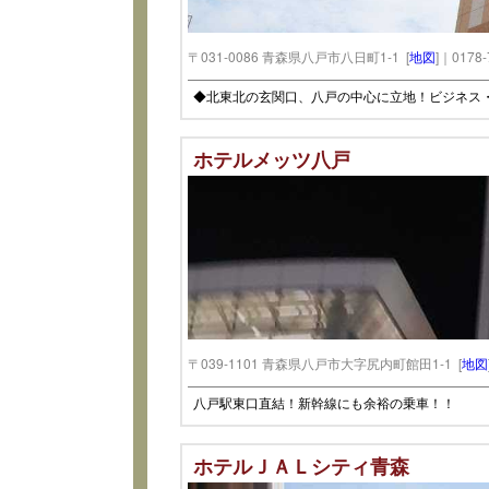
〒031-0086 青森県八戸市八日町1-1 [
地図
]｜0178-
◆北東北の玄関口、八戸の中心に立地！ビジネス・
ホテルメッツ八戸
〒039-1101 青森県八戸市大字尻内町館田1-1 [
地図
八戸駅東口直結！新幹線にも余裕の乗車！！
ホテルＪＡＬシティ青森