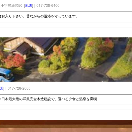
小字酸湯沢50 [
地図
]｜017-738-6400
度お入り下さい。昔ながらの混浴を守っています。
図
]｜017-728-2000
つ日本最大級の洋風完全木造建設で、選べる夕食と温泉を満喫