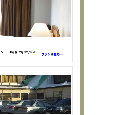
ランクイン！ ■青森湾を望む広め
プランを見る→