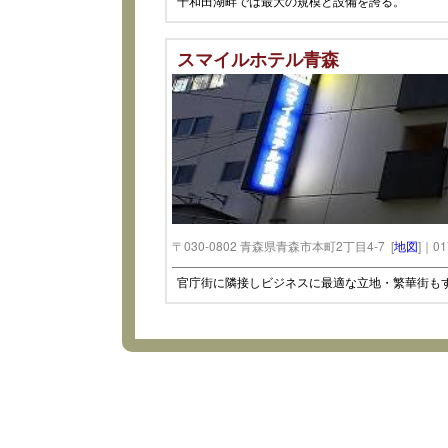
十和田湖畔では最大の規模と設備を誇る。
スマイルホテル青森
〒030-0802 青森県青森市本町2丁目4-7 [
地図
]｜01
官庁街に隣接しビジネスに最適な立地・繁華街も