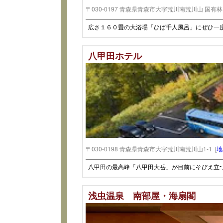
〒030-0197 青森県青森市大字荒川南荒川山 国有林 
広さ１６０畳の大浴場「ひば千人風呂」にぜひ一
八甲田ホテル
〒030-0198 青森県青森市大字荒川南荒川山1-1 [
地
八甲田の最高峰「八甲田大岳」が目前にそびえ立
浅虫温泉 南部屋・海扇閣