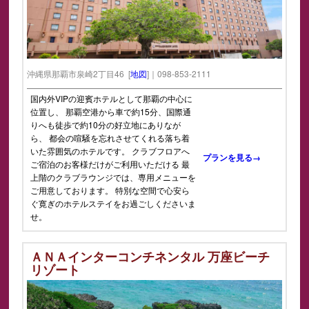
沖縄県那覇市泉崎2丁目46 [
地図
]｜098-853-2111
国内外VIPの迎賓ホテルとして那覇の中心に
位置し、 那覇空港から車で約15分、国際通
りへも徒歩で約10分の好立地にありなが
ら、 都会の喧騒を忘れさせてくれる落ち着
いた雰囲気のホテルです。 クラブフロアへ
プランを見る→
ご宿泊のお客様だけがご利用いただける 最
上階のクラブラウンジでは、専用メニューを
ご用意しております。 特別な空間で心安ら
ぐ寛ぎのホテルステイをお過ごしくださいま
せ。
ＡＮＡインターコンチネンタル 万座ビーチ
リゾート