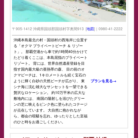
〒905-1412 沖縄県国頭郡国頭村字奥間913 [
地図
]｜0980-41-2222
沖縄本島最北の村・国頭村の西海岸に位置す
る「オクマ プライベートビーチ ＆ リゾー
ト」。 那覇空港から車で約1時間40分かけて
たどり着くここは、本島屈指のプライベート
リゾート。 背には、世界自然遺産登録を目
指す国内最大級の亜熱帯の森、 目の前のオ
クマビーチは、1キロメートルも続く宝石の
ように輝く白砂の天然ビーチが広がり、 東
プランを見る→
シナ海に沈む雄大なサンセットを一望できる
贅沢なロケーション。 約10万平米の広大な
敷地内には、 南国の陽射しを浴びたグリー
ンの芝に映えるピンク色に塗られたコテージ
が点在しています。 大自然に抱かれなが
ら、都会の喧騒を忘れ、ゆったりとした至福
のひと時をお過ごしください。