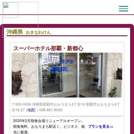
沖縄県
おきなわけん
スーパーホテル那覇・新都心
〒900-0006 沖縄県那覇市おもろまち4丁目16 那覇市おもろまち4丁
目16-27 [
地図
]｜098-861-9000
2020年2月朝食会場リニューアルオープン。
朝食無料。おもろまち駅近く、ビジネス、観
プランを見る→
光に最適。