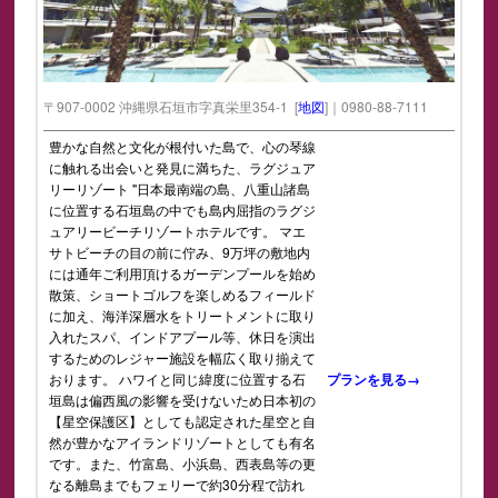
〒907-0002 沖縄県石垣市字真栄里354-1 [
地図
]｜0980-88-7111
豊かな自然と文化が根付いた島で、心の琴線
に触れる出会いと発見に満ちた、ラグジュア
リーリゾート "日本最南端の島、八重山諸島
に位置する石垣島の中でも島内屈指のラグジ
ュアリービーチリゾートホテルです。 マエ
サトビーチの目の前に佇み、9万坪の敷地内
には通年ご利用頂けるガーデンプールを始め
散策、ショートゴルフを楽しめるフィールド
に加え、海洋深層水をトリートメントに取り
入れたスパ、インドアプール等、休日を演出
するためのレジャー施設を幅広く取り揃えて
おります。 ハワイと同じ緯度に位置する石
プランを見る→
垣島は偏西風の影響を受けないため日本初の
【星空保護区】としても認定された星空と自
然が豊かなアイランドリゾートとしても有名
です。また、竹富島、小浜島、西表島等の更
なる離島までもフェリーで約30分程で訪れ