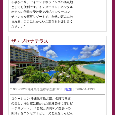
る事が出来、アイランドホッピングの拠点地
としても便利です。インターコンチネンタル
ホテルの伝統を受け継ぐANAインターコン
チネンタル石垣リゾートで、自然の恵みに包
まれる、ここにしかないご滞在をお楽しみく
ださい。"
ザ・ブセナテラス
〒905-0026 沖縄県名護市字喜瀬1808 [
地図
]｜0980-51-1333
ロケーション 沖縄県本島北部、名護市喜瀬
の美しい海と空に抱かれた部瀬名岬に佇むビ
ーチリゾート。 「自然との調和／自然への
回帰」をコンセプトとし、光と風をふんだん