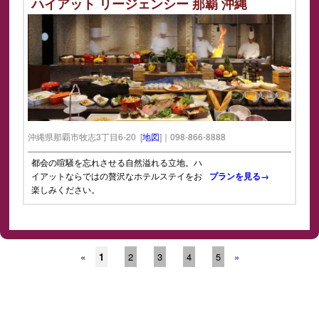
ハイアット リージェンシー 那覇 沖縄
沖縄県那覇市牧志3丁目6-20 [
地図
]｜098-866-8888
都会の喧騒を忘れさせる自然溢れる立地。ハ
イアットならではの贅沢なホテルステイをお
プランを見る→
楽しみください。
«
1
2
3
4
5
»