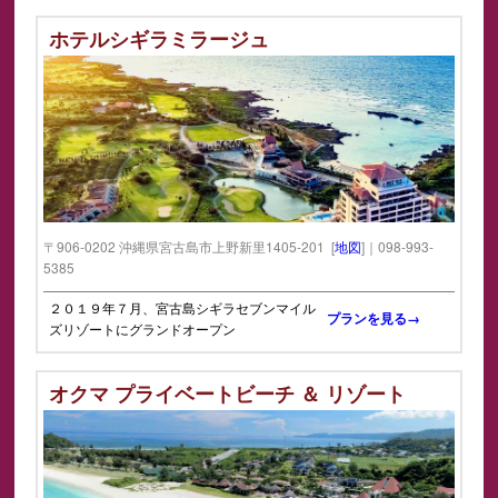
ホテルシギラミラージュ
〒906-0202 沖縄県宮古島市上野新里1405-201 [
地図
]｜098-993-
5385
２０１９年７月、宮古島シギラセブンマイル
プランを見る→
ズリゾートにグランドオープン
オクマ プライベートビーチ ＆ リゾート