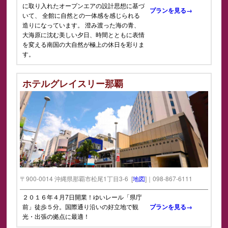
に取り入れたオープンエアの設計思想に基づ
プランを見る→
いて、 全館に自然との一体感を感じられる
造りになっています。 澄み渡った海の青、
大海原に沈む美しい夕日、時間とともに表情
を変える南国の大自然が極上の休日を彩りま
す。
ホテルグレイスリー那覇
〒900-0014 沖縄県那覇市松尾1丁目3-6 [
地図
]｜098-867-6111
２０１６年４月7日開業！ゆいレール「県庁
前」徒歩５分。国際通り沿いの好立地で観
プランを見る→
光・出張の拠点に最適！