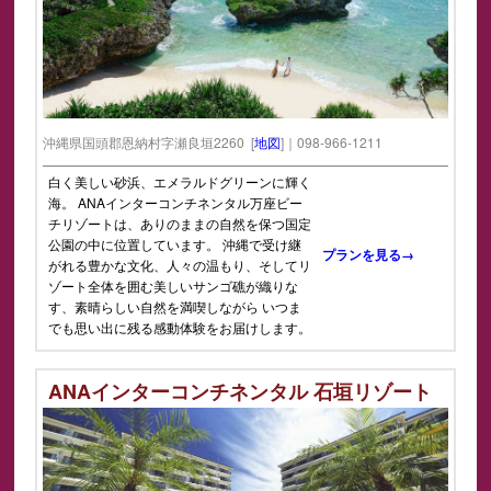
沖縄県国頭郡恩納村字瀬良垣2260 [
地図
]｜098-966-1211
白く美しい砂浜、エメラルドグリーンに輝く
海。 ANAインターコンチネンタル万座ビー
チリゾートは、ありのままの自然を保つ国定
公園の中に位置しています。 沖縄で受け継
プランを見る→
がれる豊かな文化、人々の温もり、そしてリ
ゾート全体を囲む美しいサンゴ礁が織りな
す、素晴らしい自然を満喫しながら いつま
でも思い出に残る感動体験をお届けします。
ANAインターコンチネンタル 石垣リゾート